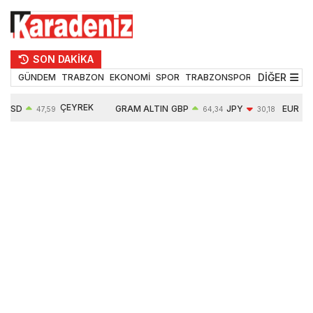
SON DAKİKA
DİĞER
GÜNDEM
TRABZON
EKONOMİ
SPOR
TRABZONSPOR
TEKNOLOJİ
ÇEYREK
USD
GRAM ALTIN
GBP
JPY
EUR
47,59
64,34
30,18
ALTIN
0,05%
6484,95
0,01%
-0,31%
-0,11%
10624,00
-0,17%
0,56%