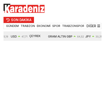
SON DAKİKA
DİĞER
GÜNDEM
TRABZON
EKONOMİ
SPOR
TRABZONSPOR
TEKNOLOJİ
ÇEYREK
USD
GRAM ALTIN
GBP
JPY
55,19
47,71
64,52
30,31
ALTIN
0,18%
6660,55
0,27%
0,39%
10903,00
2,59%
2,54%