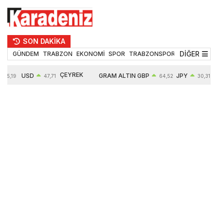
SON DAKİKA
DİĞER
GÜNDEM
TRABZON
EKONOMİ
SPOR
TRABZONSPOR
TEKNOLOJİ
ÇEYREK
USD
GRAM ALTIN
GBP
JPY
55,19
47,71
64,52
30,31
ALTIN
0,18%
6660,55
0,27%
0,39%
10903,00
2,59%
2,54%