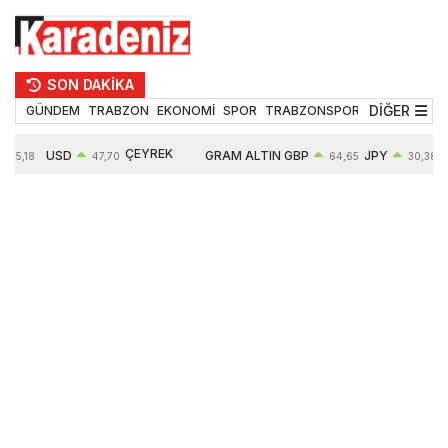
SON DAKİKA
DİĞER
GÜNDEM
TRABZON
EKONOMİ
SPOR
TRABZONSPOR
TEKNOLOJİ
ÇEYREK
USD
GRAM ALTIN
GBP
JPY
55,18
47,70
64,65
30,38
ALTIN
0,17%
6685,26
0,46%
0,64%
10935,00
2,97%
2,84%