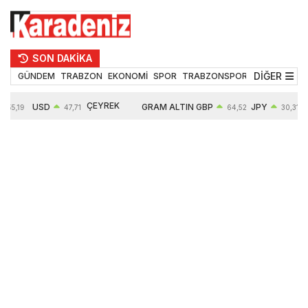
SON DAKİKA
DİĞER
GÜNDEM
TRABZON
EKONOMİ
SPOR
TRABZONSPOR
TEKNOLOJİ
ÇEYREK
USD
GRAM ALTIN
GBP
JPY
55,19
47,71
64,52
30,31
ALTIN
0,18%
6660,55
0,27%
0,39%
10903,00
2,59%
2,54%