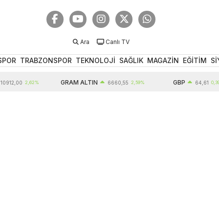
Ara
Canlı TV
SPOR
TRABZONSPOR
TEKNOLOJİ
SAĞLIK
MAGAZİN
EĞİTİM
Sİ
GRAM ALTIN
GBP
12,00
2,62%
6660,55
2,59%
64,61
0,39%