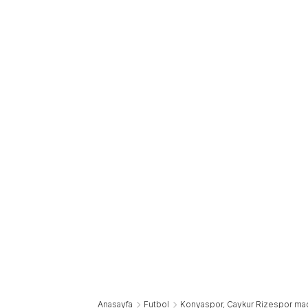
Anasayfa
Futbol
Konyaspor, Çaykur Rizespor maçı 