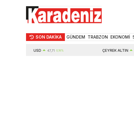
SON DAKİKA
GÜNDEM
TRABZON
EKONOMİ
USD
ÇEYREK ALTIN
47,71
0,18%
109