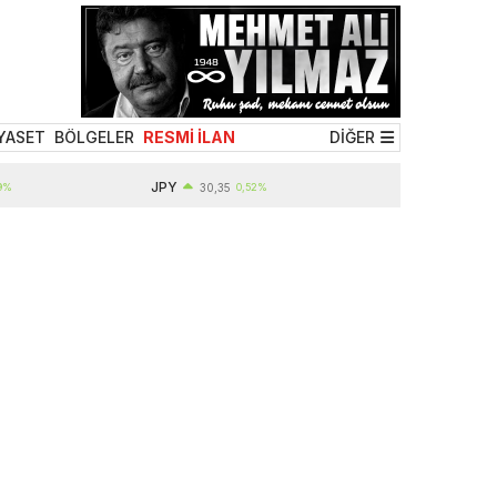
YASET
BÖLGELER
RESMİ İLAN
DİĞER
JPY
EUR
30,35
0,52%
55,19
0,32%