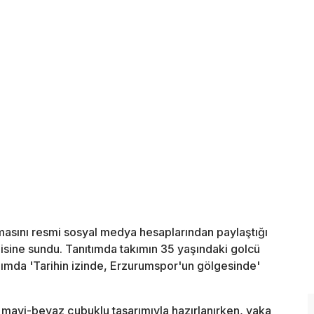
masını resmi sosyal medya hesaplarından paylaştığı
nisine sundu. Tanıtımda takımın 35 yaşındaki golcü
şımda 'Tarihin izinde, Erzurumspor'un gölgesinde'
 mavi-beyaz çubuklu tasarımıyla hazırlanırken, yaka