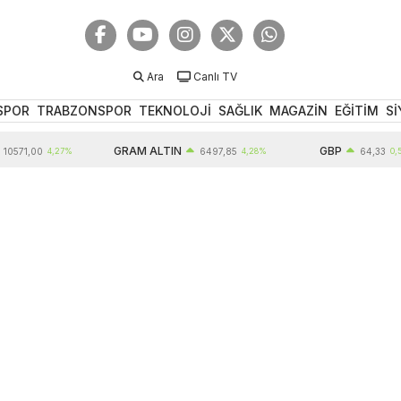
Ara
Canlı TV
SPOR
TRABZONSPOR
TEKNOLOJİ
SAĞLIK
MAGAZİN
EĞİTİM
Sİ
GRAM ALTIN
GBP
,00
4,27%
6497,85
4,28%
64,33
0,54%