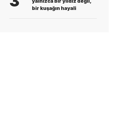
3
yalnızca bir yıldız değil,
bir kuşağın hayali