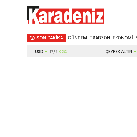
SON DAKİKA
GÜNDEM
TRABZON
EKONOMİ
USD
ÇEYREK ALTIN
47,56
0,08%
10571