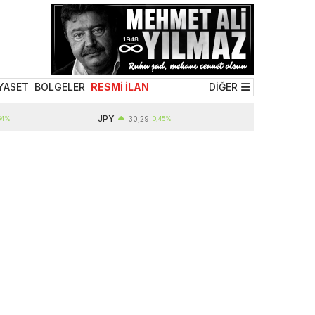
YASET
BÖLGELER
RESMİ İLAN
DİĞER
JPY
EUR
30,29
0,45%
55,01
0,29%