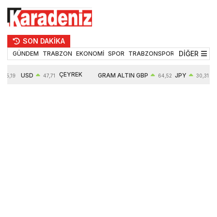
SON DAKİKA
DİĞER
GÜNDEM
TRABZON
EKONOMİ
SPOR
TRABZONSPOR
TEKNOLOJİ
ÇEYREK
USD
GRAM ALTIN
GBP
JPY
55,19
47,71
64,52
30,31
ALTIN
0,18%
6660,55
0,27%
0,39%
10903,00
2,59%
2,54%