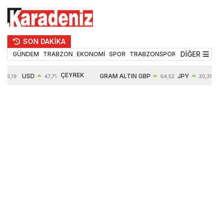
SON DAKİKA
DİĞER
GÜNDEM
TRABZON
EKONOMİ
SPOR
TRABZONSPOR
TEKNOLOJİ
ÇEYREK
USD
GRAM ALTIN
GBP
JPY
55,19
47,71
64,52
30,31
ALTIN
0,18%
6660,55
0,27%
0,39%
10903,00
2,59%
2,54%