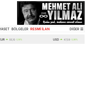
YASET
BÖLGELER
RESMİ İLAN
DİĞER
USD
55,10
0,16%
47,59
0,06%