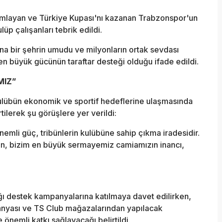
mlayan ve Türkiye Kupası'nı kazanan Trabzonspor'un
lüp çalışanları tebrik edildi.
a bir şehrin umudu ve milyonların ortak sevdası
n büyük gücünün taraftar desteği olduğu ifade edildi.
MIZ”
ulübün ekonomik ve sportif hedeflerine ulaşmasında
rtilerek şu görüşlere yer verildi:
nemli güç, tribünlerin kulübüne sahip çıkma iradesidir.
n, bizim en büyük sermayemiz camiamızın inancı,
ığı destek kampanyalarına katılmaya davet edilirken,
anyası ve TS Club mağazalarından yapılacak
önemli katkı sağlayacağı belirtildi.