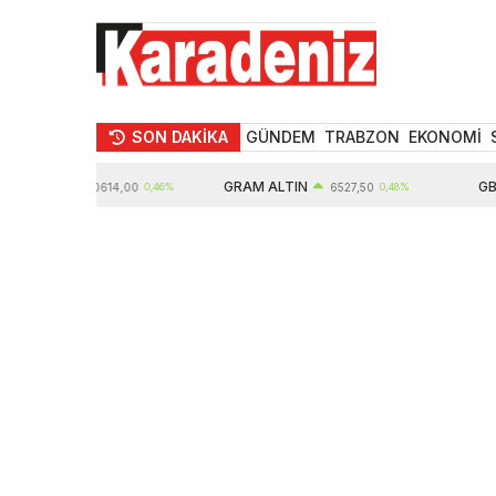
SON DAKİKA
GÜNDEM
TRABZON
EKONOMİ
LTIN
GRAM ALTIN
GBP
10614,00
0,46%
6527,50
0,48%