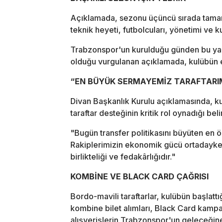
Açıklamada, sezonu üçüncü sırada tama
teknik heyeti, futbolcuları, yönetimi ve ku
Trabzonspor'un kurulduğu günden bu yan
olduğu vurgulanan açıklamada, kulübün e
“EN BÜYÜK SERMAYEMİZ TARAFTARI
Divan Başkanlık Kurulu açıklamasında, k
taraftar desteğinin kritik rol oynadığı beli
"Bugün transfer politikasını büyüten en ö
Rakiplerimizin ekonomik gücü ortadayke
birlikteliği ve fedakârlığıdır."
KOMBİNE VE BLACK CARD ÇAĞRISI
Bordo-mavili taraftarlar, kulübün başlatt
kombine bilet alımları, Black Card kamp
alışverişlerin Trabzonspor'un geleceğine 