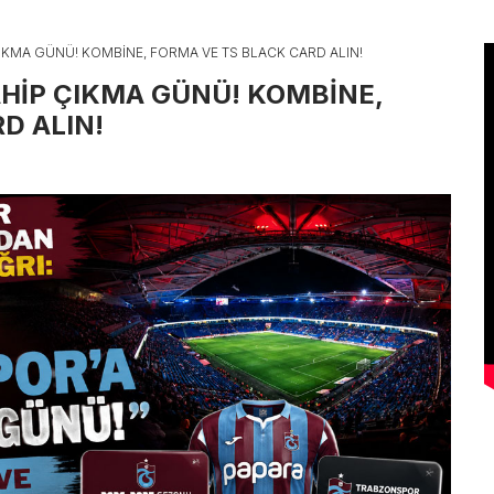
KMA GÜNÜ! KOMBİNE, FORMA VE TS BLACK CARD ALIN!
HİP ÇIKMA GÜNÜ! KOMBİNE,
D ALIN!