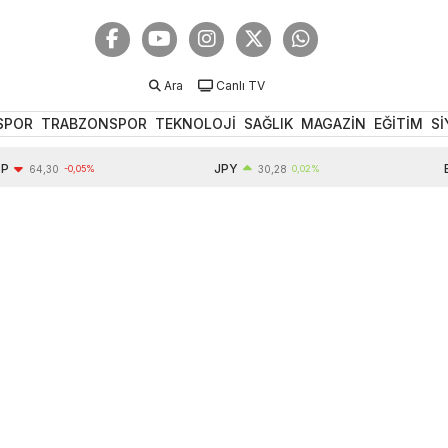
Ara
Canlı TV
SPOR
TRABZONSPOR
TEKNOLOJİ
SAĞLIK
MAGAZİN
EĞİTİM
Sİ
JPY
EUR
64,30
-0,05%
30,28
0,02%