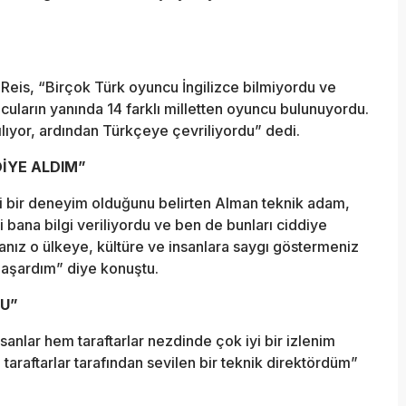
 Reis, “Birçok Türk oyuncu İngilizce bilmiyordu ve
lcuların yanında 14 farklı milletten oyuncu bulunuyordu.
ılıyor, ardından Türkçeye çevriliyordu” dedi.
DİYE ALDIM”
li bir deneyim olduğunu belirten Alman teknik adam,
li bana bilgi veriliyordu ve ben de bunları ciddiye
anız o ülkeye, kültüre ve insanlara saygı göstermeniz
başardım” diye konuştu.
DU”
anlar hem taraftarlar nezdinde çok iyi bir izlenim
 taraftarlar tarafından sevilen bir teknik direktördüm”