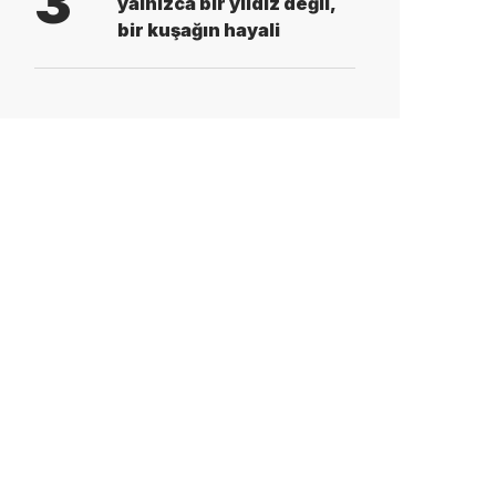
3
yalnızca bir yıldız değil,
bir kuşağın hayali