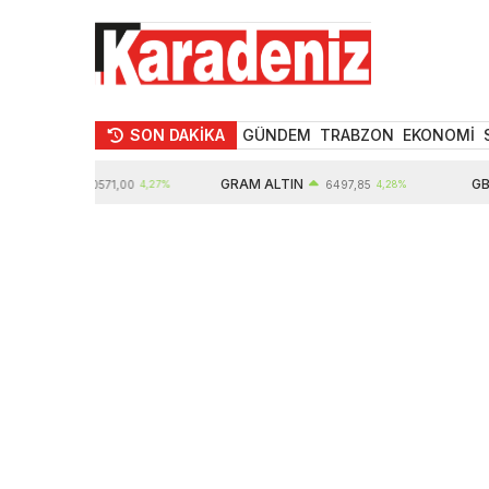
SON DAKİKA
GÜNDEM
TRABZON
EKONOMİ
LTIN
GRAM ALTIN
GBP
10571,00
4,27%
6497,85
4,28%
6