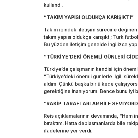
kullandı.
“TAKIM YAPISI OLDUKÇA KARIŞIKTI”
Takım içindeki iletişim sürecine değinen
takım yapısı oldukça karışıktı; Türk futbo
Bu yüzden iletişim genelde İngilizce yap
“TÜRKİYE’DEKİ ÖNEMLİ GÜNLERİ CİD
Türkiye’de çalışmanın kendisi için önem
“Türkiye’deki önemli günlerle ilgili sürek
aldım. Çünkü başka bir ülkede çalışıyors
gerektiğine inanıyorum. Bence bunu iyi 
“RAKİP TARAFTARLAR BİLE SEVİYOR
Reis açıklamalarının devamında, “Hem ins
bıraktım. Hatta deplasmanlarda bile rakip
ifadelerine yer verdi.