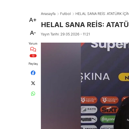
Anasayfa
Futbol
HELAL SANA REİS: ATATÜRK İÇİ
A+
HELAL SANA REİS: ATATÜ
A-
Yayın Tarihi: 29.05.2026 - 11:21
Yorum
10
Paylaş