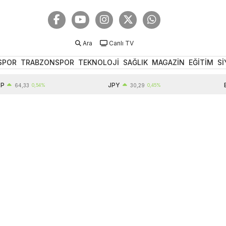
Ara
Canlı TV
SPOR
TRABZONSPOR
TEKNOLOJİ
SAĞLIK
MAGAZİN
EĞİTİM
Sİ
JPY
EUR
4,33
0,54%
30,29
0,45%