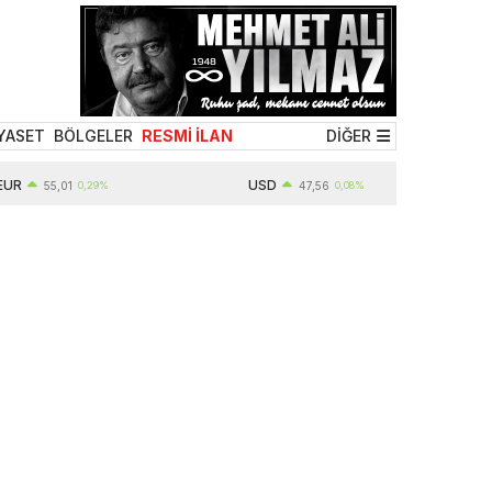
YASET
BÖLGELER
RESMİ İLAN
DİĞER
USD
55,01
0,29%
47,56
0,08%