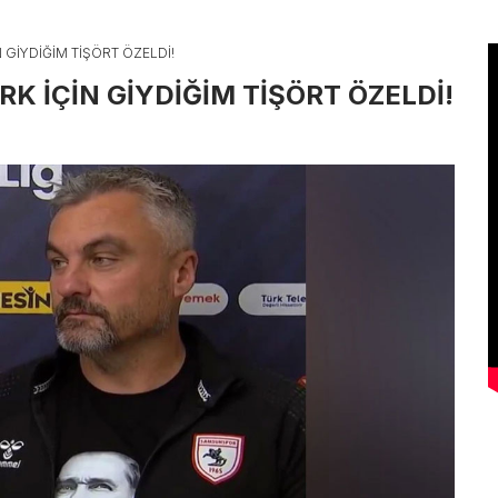
N GİYDİĞİM TİŞÖRT ÖZELDİ!
RK İÇİN GİYDİĞİM TİŞÖRT ÖZELDİ!