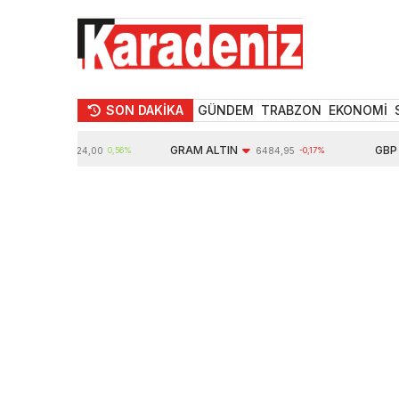
SON DAKİKA
GÜNDEM
TRABZON
EKONOMİ
N
GRAM ALTIN
GBP
10624,00
0,56%
6484,95
-0,17%
64,3