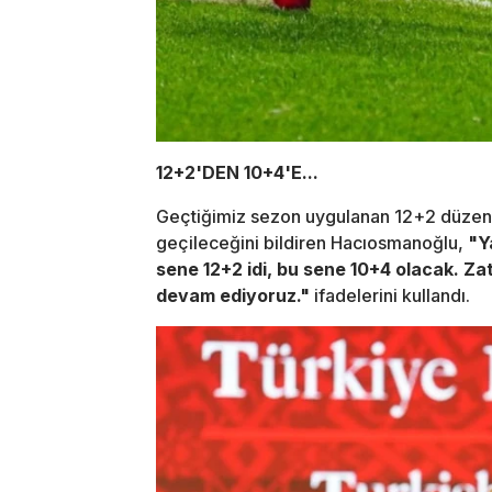
12+2'DEN 10+4'E...
Geçtiğimiz sezon uygulanan 12+2 düzenl
geçileceğini bildiren Hacıosmanoğlu,
"Y
sene 12+2 idi, bu sene 10+4 olacak. Za
devam ediyoruz."
ifadelerini kullandı.