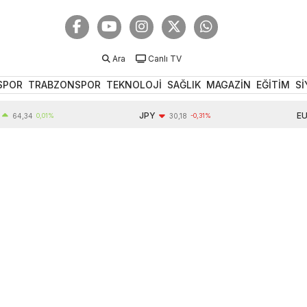
Ara
Canlı TV
SPOR
TRABZONSPOR
TEKNOLOJİ
SAĞLIK
MAGAZİN
EĞİTİM
Sİ
JPY
EUR
4
0,01%
30,18
-0,31%
54