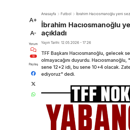
Anasayfa
Futbol
İbrahim Hacıosmanoğlu yeni sezo
A+
İbrahim Hacıosmanoğlu yen
açıkladı
A-
Yayın Tarihi: 12.05.2026 - 17:26
Yorum
TFF Başkanı Hacıosmanoğlu, gelecek sez
10
olmayacağını duyurdu. Hacıosmanoğlu, "
Paylaş
sene 12+2 idi, bu sene 10+4 olacak. Zat
ediyoruz" dedi.