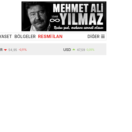
YASET
BÖLGELER
RESMİ İLAN
DİĞER
USD
,95
-0,11%
47,59
0,05%