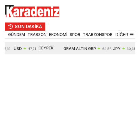
SON DAKİKA
DİĞER
GÜNDEM
TRABZON
EKONOMİ
SPOR
TRABZONSPOR
TEKNOLOJİ
ÇEYREK
USD
GRAM ALTIN
GBP
JPY
55,19
47,71
64,52
30,31
ALTIN
0,18%
6660,55
0,27%
0,39%
10903,00
2,59%
2,54%