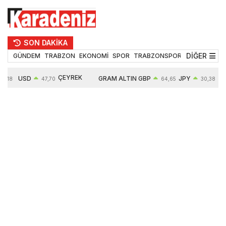
SON DAKİKA
DİĞER
GÜNDEM
TRABZON
EKONOMİ
SPOR
TRABZONSPOR
TEKNOLOJİ
ÇEYREK
USD
GRAM ALTIN
GBP
JPY
5,18
47,70
64,65
30,38
ALTIN
0,17%
6685,26
0,46%
0,64%
10935,00
2,97%
2,84%