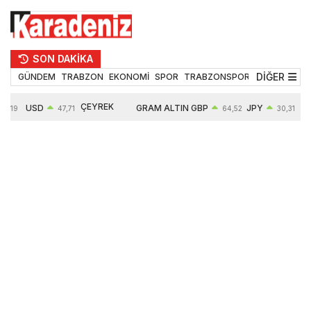
SON DAKİKA
DİĞER
GÜNDEM
TRABZON
EKONOMİ
SPOR
TRABZONSPOR
TEKNOLOJİ
ÇEYREK
USD
GRAM ALTIN
GBP
JPY
55,19
47,71
64,52
30,31
ALTIN
0,18%
6660,55
0,27%
0,39%
10903,00
2,59%
2,54%