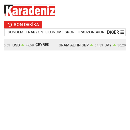
SON DAKİKA
DİĞER
GÜNDEM
TRABZON
EKONOMİ
SPOR
TRABZONSPOR
TEKNOLOJİ
ÇEYREK
USD
GRAM ALTIN
GBP
JPY
55,01
47,56
64,33
30,29
ALTIN
0,08%
6497,85
0,54%
0,45%
10571,00
4,28%
4,27%