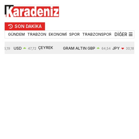
SON DAKİKA
DİĞER
GÜNDEM
TRABZON
EKONOMİ
SPOR
TRABZONSPOR
TEKNOLOJİ
ÇEYREK
USD
GRAM ALTIN
GBP
JPY
55,19
47,72
64,54
30,18
ALTIN
0,02%
6675,95
0,02%
-0,41%
10914,00
0,23%
2,64%