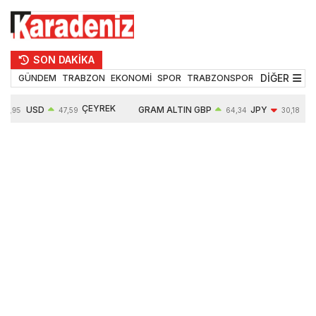
SON DAKİKA
DİĞER
GÜNDEM
TRABZON
EKONOMİ
SPOR
TRABZONSPOR
TEKNOLOJİ
ÇEYREK
USD
GRAM ALTIN
GBP
JPY
54,95
47,59
64,34
30,18
ALTIN
0,05%
6484,95
0,01%
-0,31%
10624,00
-0,17%
0,56%