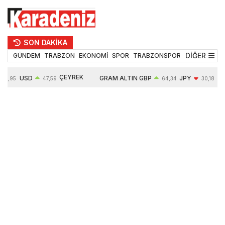
SON DAKİKA
DİĞER
GÜNDEM
TRABZON
EKONOMİ
SPOR
TRABZONSPOR
TEKNOLOJİ
ÇEYREK
USD
GRAM ALTIN
GBP
JPY
54,95
47,59
64,34
30,18
ALTIN
0,05%
6484,95
0,01%
-0,31%
10624,00
-0,17%
0,56%