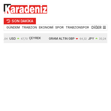
SON DAKİKA
DİĞER
GÜNDEM
TRABZON
EKONOMİ
SPOR
TRABZONSPOR
TEKNOLOJİ
ÇEYREK
USD
GRAM ALTIN
GBP
JPY
55,04
47,70
64,32
30,24
ALTIN
0,17%
6626,71
-0,05%
0,16%
10829,00
2,07%
1,84%