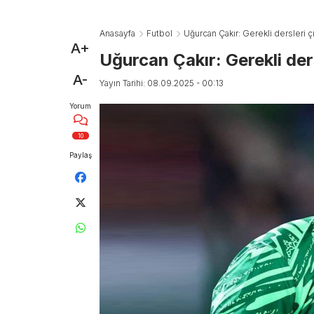
Anasayfa
Futbol
Uğurcan Çakır: Gerekli dersleri çık
A+
Uğurcan Çakır: Gerekli ders
A-
Yayın Tarihi: 08.09.2025 - 00:13
Yorum
10
Paylaş