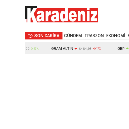
SON DAKİKA
GÜNDEM
TRABZON
EKONOMİ
N
GRAM ALTIN
GBP
10624,00
0,56%
6484,95
-0,17%
64,