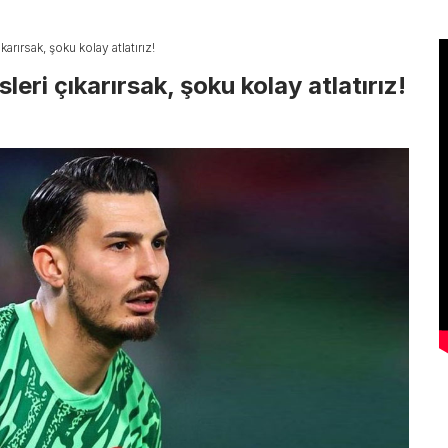
arırsak, şoku kolay atlatırız!
leri çıkarırsak, şoku kolay atlatırız!