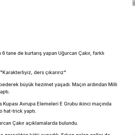
 6 tane de kurtarış yapan Uğurcan Çakır, farklı
arakterliyiz, ders çıkarırız"
ybederek büyük hezimet yaşadı. Maçın ardından Milli
aptı.
ya Kupası Avrupa Elemeleri E Grubu ikinci maçında
 hat-trick yaptı.
urcan Çakır açıklamalarda bulundu.
e gerçekten kötü oynadık. Erken gelen goller de