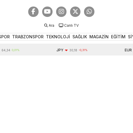
Ara
Canlı TV
SPOR
TRABZONSPOR
TEKNOLOJİ
SAĞLIK
MAGAZİN
EĞİTİM
Sİ
JPY
EUR
34
0,01%
30,18
-0,31%
54