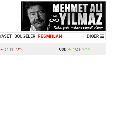
YASET
BÖLGELER
RESMİ İLAN
DİĞER
USD
,95
-0,11%
47,59
0,05%