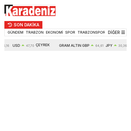
SON DAKİKA
DİĞER
GÜNDEM
TRABZON
EKONOMİ
SPOR
TRABZONSPOR
TEKNOLOJİ
ÇEYREK
USD
GRAM ALTIN
GBP
JPY
55,16
47,70
64,61
30,36
ALTIN
0,16%
6657,03
0,41%
0,56%
10909,00
2,53%
2,60%