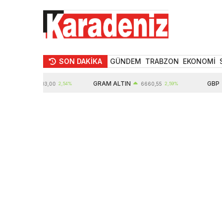
SON DAKİKA
GÜNDEM
TRABZON
EKONOMİ
IN
GRAM ALTIN
GBP
10903,00
2,54%
6660,55
2,59%
64