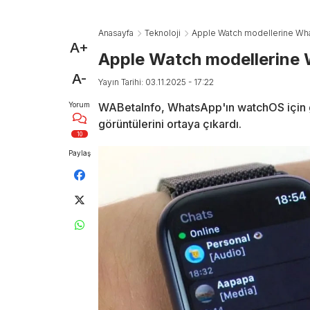
Anasayfa
Teknoloji
Apple Watch modellerine Wha
A+
Apple Watch modellerine 
A-
Yayın Tarihi: 03.11.2025 - 17:22
Yorum
WABetaInfo, WhatsApp'ın watchOS için ge
görüntülerini ortaya çıkardı.
10
Paylaş