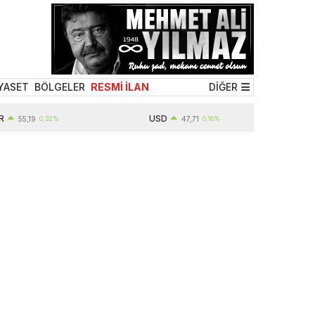
YASET
BÖLGELER
RESMİ İLAN
DİĞER
USD
55,19
0,32%
47,71
0,18%