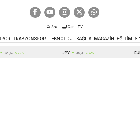
Ara
Canlı TV
SPOR
TRABZONSPOR
TEKNOLOJİ
SAĞLIK
MAGAZİN
EĞİTİM
Sİ
JPY
EUR
,52
0,27%
30,31
0,39%