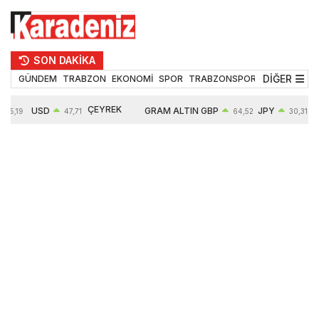
SON DAKİKA
DİĞER
GÜNDEM
TRABZON
EKONOMİ
SPOR
TRABZONSPOR
TEKNOLOJİ
ÇEYREK
USD
GRAM ALTIN
GBP
JPY
55,19
47,71
64,52
30,31
ALTIN
0,18%
6660,55
0,27%
0,39%
10903,00
2,59%
2,54%