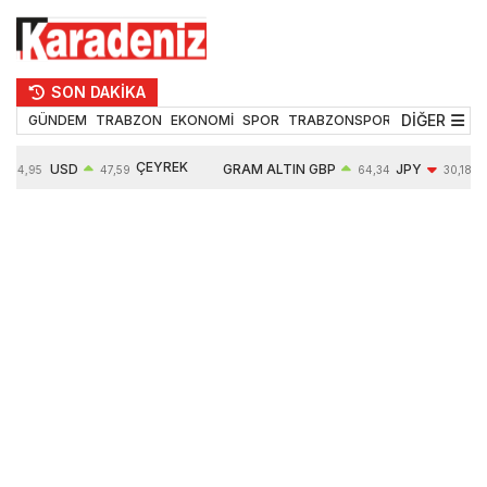
SON DAKİKA
DİĞER
GÜNDEM
TRABZON
EKONOMİ
SPOR
TRABZONSPOR
TEKNOLOJİ
ÇEYREK
USD
GRAM ALTIN
GBP
JPY
54,95
47,59
64,34
30,18
ALTIN
0,05%
6484,95
0,01%
-0,31%
10624,00
-0,17%
0,56%