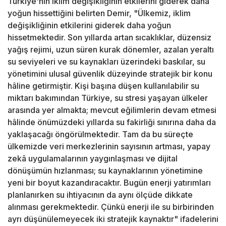
Türkiye'nin iklim değişikliğinin etkilerini giderek daha
yoğun hissettiğini belirten Demir, "Ülkemiz, iklim
değişikliğinin etkilerini giderek daha yoğun
hissetmektedir. Son yıllarda artan sıcaklıklar, düzensiz
yağış rejimi, uzun süren kurak dönemler, azalan yeraltı
su seviyeleri ve su kaynakları üzerindeki baskılar, su
yönetimini ulusal güvenlik düzeyinde stratejik bir konu
hâline getirmiştir. Kişi başına düşen kullanılabilir su
miktarı bakımından Türkiye, su stresi yaşayan ülkeler
arasında yer almakta; mevcut eğilimlerin devam etmesi
hâlinde önümüzdeki yıllarda su fakirliği sınırına daha da
yaklaşacağı öngörülmektedir. Tam da bu süreçte
ülkemizde veri merkezlerinin sayısının artması, yapay
zekâ uygulamalarının yaygınlaşması ve dijital
dönüşümün hızlanması; su kaynaklarının yönetimine
yeni bir boyut kazandıracaktır. Bugün enerji yatırımları
planlanırken su ihtiyacının da aynı ölçüde dikkate
alınması gerekmektedir. Çünkü enerji ile su birbirinden
ayrı düşünülemeyecek iki stratejik kaynaktır" ifadelerini