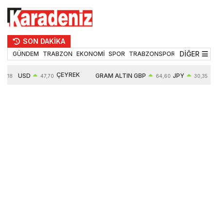
SON DAKİKA
DİĞER
GÜNDEM
TRABZON
EKONOMİ
SPOR
TRABZONSPOR
TEKNOLOJİ
ÇEYREK
USD
GRAM ALTIN
GBP
JPY
5,18
47,70
64,60
30,35
ALTIN
0,16%
6652,76
0,38%
0,54%
10909,00
2,47%
2,60%