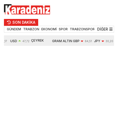
SON DAKİKA
DİĞER
GÜNDEM
TRABZON
EKONOMİ
SPOR
TRABZONSPOR
TEKNOLOJİ
ÇEYREK
USD
GRAM ALTIN
GBP
JPY
55,17
47,72
64,51
30,20
ALTIN
0,01%
6652,52
-0,03%
-0,36%
10891,00
-0,12%
2,43%