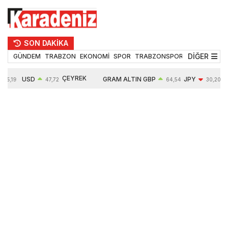
SON DAKİKA
DİĞER
GÜNDEM
TRABZON
EKONOMİ
SPOR
TRABZONSPOR
TEKNOLOJİ
ÇEYREK
USD
GRAM ALTIN
GBP
JPY
55,19
47,72
64,54
30,20
ALTIN
0,02%
6666,65
0,03%
-0,35%
10903,00
0,09%
2,54%