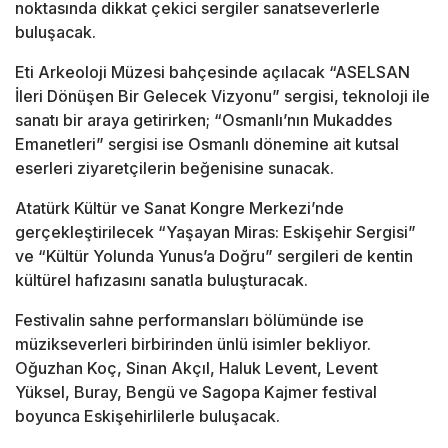
noktasında dikkat çekici sergiler sanatseverlerle
buluşacak.
Eti Arkeoloji Müzesi
bahçesinde açılacak “ASELSAN
İleri Dönüşen Bir Gelecek Vizyonu” sergisi, teknoloji ile
sanatı bir araya getirirken; “Osmanlı’nın Mukaddes
Emanetleri” sergisi ise Osmanlı dönemine ait kutsal
eserleri ziyaretçilerin beğenisine sunacak.
Atatürk Kültür ve Sanat Kongre Merkezi
’nde
gerçekleştirilecek “Yaşayan Miras: Eskişehir Sergisi”
ve “Kültür Yolunda Yunus’a Doğru” sergileri de kentin
kültürel hafızasını sanatla buluşturacak.
Festivalin sahne performansları bölümünde ise
müzikseverleri birbirinden ünlü isimler bekliyor.
Oğuzhan Koç, Sinan Akçıl,
Haluk Levent
,
Levent
Yüksel
,
Buray
,
Bengü
ve
Sagopa Kajmer
festival
boyunca Eskişehirlilerle buluşacak.