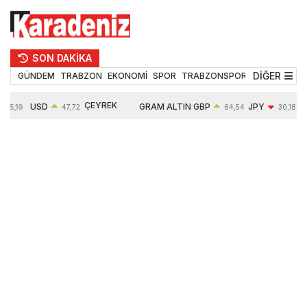
SON DAKİKA
DİĞER
GÜNDEM
TRABZON
EKONOMİ
SPOR
TRABZONSPOR
TEKNOLOJİ
ÇEYREK
USD
GRAM ALTIN
GBP
JPY
55,19
47,72
64,54
30,18
ALTIN
0,02%
6675,95
0,02%
-0,41%
10914,00
0,23%
2,64%