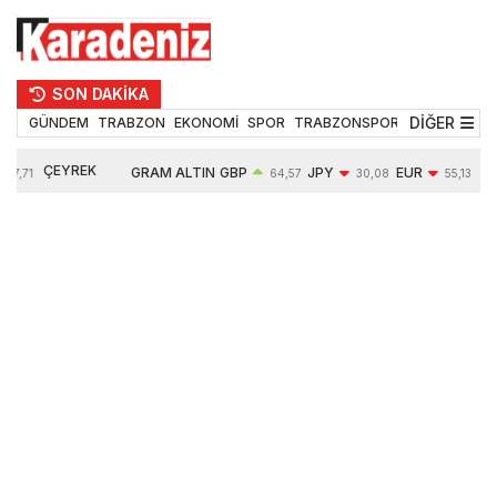
SON DAKİKA
DİĞER
GÜNDEM
TRABZON
EKONOMİ
SPOR
TRABZONSPOR
TEKNOLOJİ
ÇEYREK
GRAM ALTIN
GBP
JPY
EUR
47,71
64,57
30,08
55,13
ALTIN
6651,52
0,07%
-0,76%
-0,11%
10857,00
-0,14%
2,11%