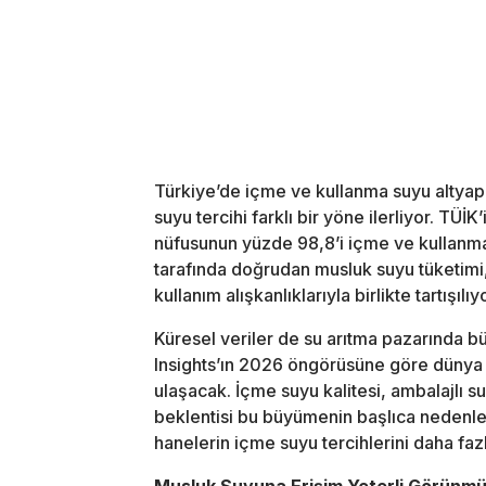
Türkiye’de içme ve kullanma suyu altyapı
suyu tercihi farklı bir yöne ilerliyor. TÜİK
nüfusunun yüzde 98,8’i içme ve kullanma
tarafında doğrudan musluk suyu tüketimi, 
kullanım alışkanlıklarıyla birlikte tartışılıyo
Küresel veriler de su arıtma pazarında 
Insights’ın 2026 öngörüsüne göre dünya 
ulaşacak. İçme suyu kalitesi, ambalajlı su
beklentisi bu büyümenin başlıca nedenler
hanelerin içme suyu tercihlerini daha faz
Musluk Suyuna Erişim Yeterli Görünm