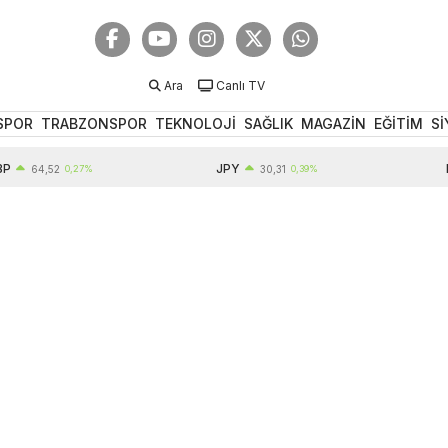
Ara
Canlı TV
SPOR
TRABZONSPOR
TEKNOLOJİ
SAĞLIK
MAGAZİN
EĞİTİM
Sİ
JPY
EUR
64,52
0,27%
30,31
0,39%