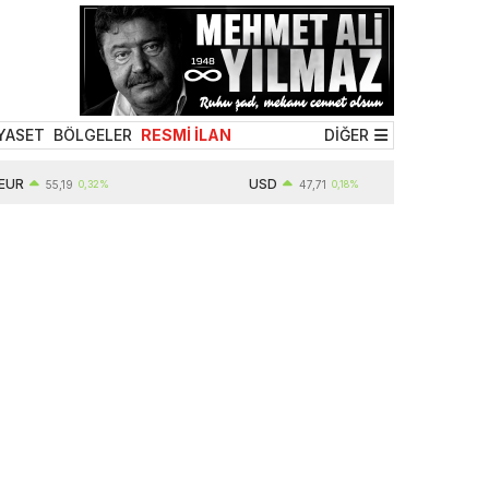
YASET
BÖLGELER
RESMİ İLAN
DİĞER
USD
55,19
0,32%
47,71
0,18%