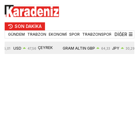
SON DAKİKA
DİĞER
GÜNDEM
TRABZON
EKONOMİ
SPOR
TRABZONSPOR
TEKNOLOJİ
ÇEYREK
USD
GRAM ALTIN
GBP
JPY
55,01
47,56
64,33
30,29
ALTIN
0,08%
6497,85
0,54%
0,45%
10571,00
4,28%
4,27%