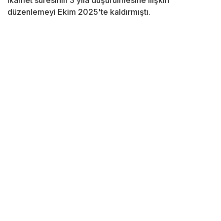
ikamet süresinin 3 yıla düşürülmesine ilişkin
düzenlemeyi Ekim 2025'te kaldırmıştı.