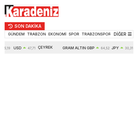
SON DAKİKA
DİĞER
GÜNDEM
TRABZON
EKONOMİ
SPOR
TRABZONSPOR
TEKNOLOJİ
ÇEYREK
USD
GRAM ALTIN
GBP
JPY
55,19
47,71
64,52
30,31
ALTIN
0,18%
6660,55
0,27%
0,39%
10903,00
2,59%
2,54%