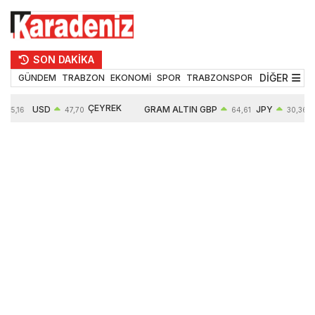
SON DAKİKA
DİĞER
GÜNDEM
TRABZON
EKONOMİ
SPOR
TRABZONSPOR
TEKNOLOJİ
ÇEYREK
USD
GRAM ALTIN
GBP
JPY
55,16
47,70
64,61
30,36
ALTIN
0,16%
6657,03
0,41%
0,56%
10909,00
2,53%
2,60%