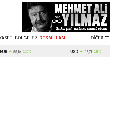
YASET
BÖLGELER
RESMİ İLAN
DİĞER
USD
55,19
0,32%
47,71
0,18%