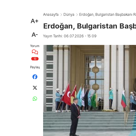
Anasayfa
Dünya
Erdoğan, Bulgaristan Başbakanı Ra
A+
Erdoğan, Bulgaristan Başb
A-
Yayın Tarihi: 06.07.2026 - 15:09
Yorum
10
Paylaş