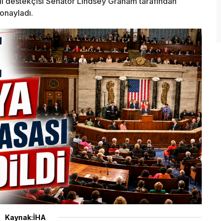
l destekçisi Senatör Lindsey Graham tarafından
onayladı.
Kaynak:İHA