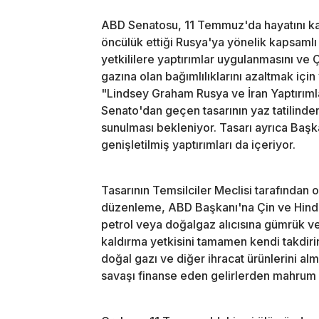
ABD Senatosu, 11 Temmuz'da hayatını ka
öncülük ettiği Rusya'ya yönelik kapsamlı y
yetkililere yaptırımlar uygulanmasını ve 
gazına olan bağımlılıklarını azaltmak iç
"Lindsey Graham Rusya ve İran Yaptırımlar
Senato'dan geçen tasarının yaz tatilinde
sunulması bekleniyor. Tasarı ayrıca Başka
genişletilmiş yaptırımları da içeriyor.
Tasarının Temsilciler Meclisi tarafında
düzenleme, ABD Başkanı'na Çin ve Hindi
petrol veya doğalgaz alıcısına gümrük ve
kaldırma yetkisini tamamen kendi takdirin
doğal gazı ve diğer ihracat ürünlerini 
savaşı finanse eden gelirlerden mahrum 