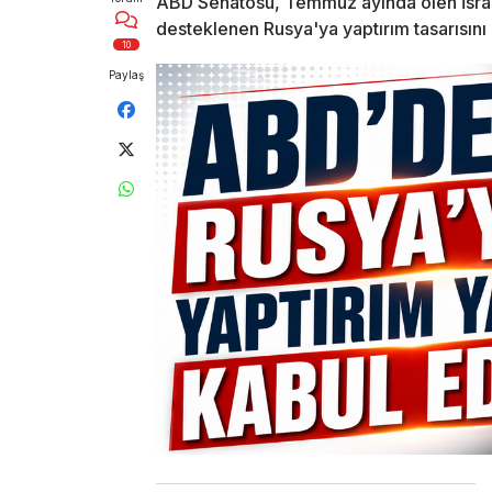
ABD Senatosu, Temmuz ayında ölen İsrai
desteklenen Rusya'ya yaptırım tasarısını 
10
Paylaş