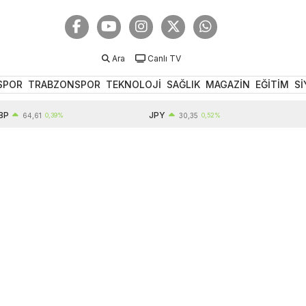
Ara
Canlı TV
SPOR
TRABZONSPOR
TEKNOLOJİ
SAĞLIK
MAGAZİN
EĞİTİM
Sİ
JPY
EUR
64,61
0,39%
30,35
0,52%