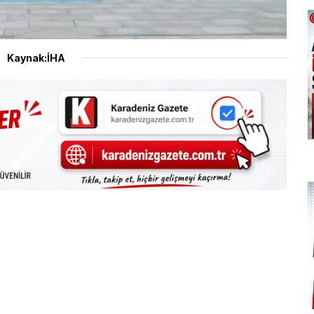
Kaynak:İHA