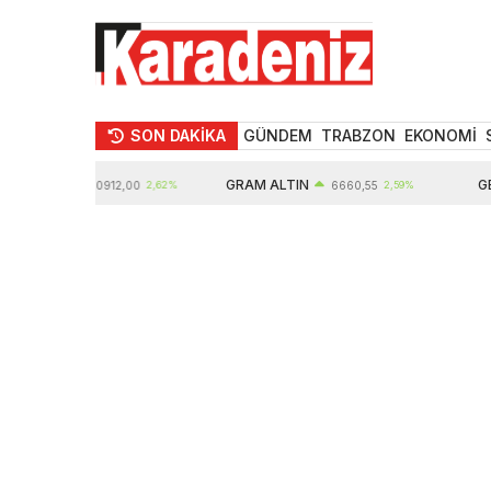
SON DAKİKA
GÜNDEM
TRABZON
EKONOMİ
ALTIN
GRAM ALTIN
GBP
10912,00
2,62%
6660,55
2,59%