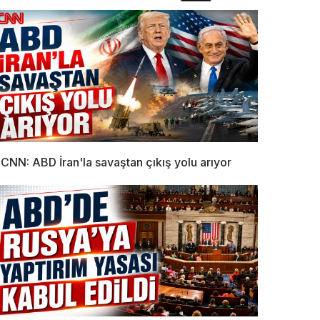
CNN: ABD İran'la savaştan çıkış yolu arıyor