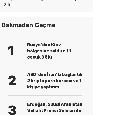
3 ölü
Bakmadan Geçme
Rusya'dan Kiev
1
bölgesine saldırı: 1'i
çocuk 3 ölü
ABD'den İran'la bağlantılı
2
2 kripto para borsası ve 1
kişiye yaptırım
Erdoğan, Suudi Arabistan
3
Veliaht Prensi Selman ile