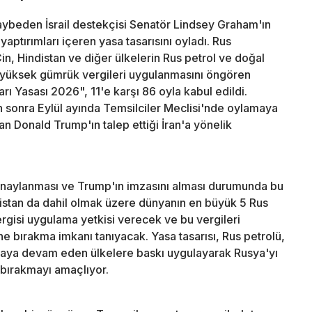
ybeden İsrail destekçisi Senatör Lindsey Graham'ın
aptırımları içeren yasa tasarısını oyladı. Rus
Çin, Hindistan ve diğer ülkelerin Rus petrol ve doğal
in yüksek gümrük vergileri uygulanmasını öngören
ı Yasası 2026", 11'e karşı 86 oyla kabul edildi.
n sonra Eylül ayında Temsilciler Meclisi'nde oylamaya
n Donald Trump'ın talep ettiği İran'a yönelik
n onaylanması ve Trump'ın imzasını alması durumunda bu
stan da dahil olmak üzere dünyanın en büyük 5 Rus
rgisi uygulama yetkisi verecek ve bu vergileri
e bırakma imkanı tanıyacak. Yasa tasarısı, Rus petrolü,
almaya devam eden ülkelere baskı uygulayarak Rusya'yı
bırakmayı amaçlıyor.