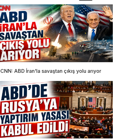
CNN: ABD İran'la savaştan çıkış yolu arıyor