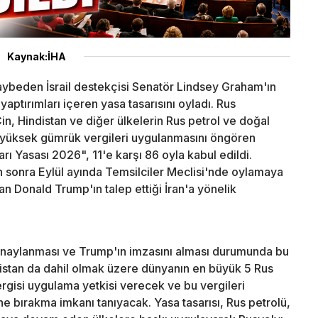
Kaynak:İHA
ybeden İsrail destekçisi Senatör Lindsey Graham'ın
aptırımları içeren yasa tasarısını oyladı. Rus
Çin, Hindistan ve diğer ülkelerin Rus petrol ve doğal
in yüksek gümrük vergileri uygulanmasını öngören
ı Yasası 2026", 11'e karşı 86 oyla kabul edildi.
n sonra Eylül ayında Temsilciler Meclisi'nde oylamaya
n Donald Trump'ın talep ettiği İran'a yönelik
n onaylanması ve Trump'ın imzasını alması durumunda bu
stan da dahil olmak üzere dünyanın en büyük 5 Rus
rgisi uygulama yetkisi verecek ve bu vergileri
e bırakma imkanı tanıyacak. Yasa tasarısı, Rus petrolü,