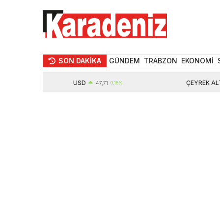
SON DAKİKA
GÜNDEM
TRABZON
EKONOMİ
USD
ÇEYREK ALTIN
47,71
0,18%