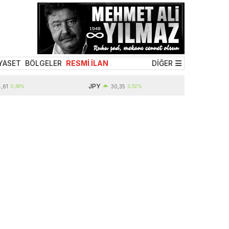
YASET
BÖLGELER
RESMİ İLAN
DİĞER
JPY
,39%
30,35
0,52%