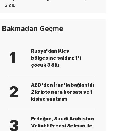
3 ölü
Bakmadan Geçme
Rusya'dan Kiev
1
bölgesine saldırı: 1'i
çocuk 3 ölü
ABD'den İran'la bağlantılı
2
2 kripto para borsası ve 1
kişiye yaptırım
Erdoğan, Suudi Arabistan
3
Veliaht Prensi Selman ile