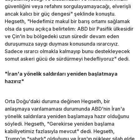
güvenliğini veya refahını sorgulayamayacağı, elverişli
ancak kalıcı bir güç dengesi" şeklinde konuştu.
Hegseth, "Hedefimiz makul bir barış ortamı sağlamak
olsa da şunu açıkça belirtelim: ABD bir Pasifik ülkesidir
ve Çin'in bu bölgedeki uzun süredir devam eden
duruşumuza saygı duyması konusunda ısrarcıyız.
Sadece ısrarcı olmakla kalmayıp bunu destekleyecek
somut askeri gücü de sürdürmeyi hedefliyoruz" dedi.
"İran'a yönelik saldırıları yeniden başlatmaya
hazırız"
Orta Doğu'daki duruma değinen Hegseth, bir
anlaşmaya varılamaması durumunda ABD'nin İran'a
yönelik saldırılara yeniden başlamaya hazır olduğunu
söyledi. Hegseth, "Gerekirse yeniden başlama
kabiliyetimiz fazlasıyla mevcut" dedi. Hegseth,
Trump'ın "sabırlı" olduğunu ve İran'ın nükleer silah elde