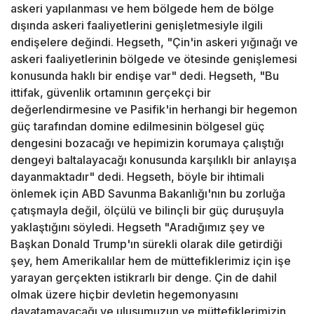
askeri yapılanması ve hem bölgede hem de bölge
dışında askeri faaliyetlerini genişletmesiyle ilgili
endişelere değindi. Hegseth, "Çin'in askeri yığınağı ve
askeri faaliyetlerinin bölgede ve ötesinde genişlemesi
konusunda haklı bir endişe var" dedi. Hegseth, "Bu
ittifak, güvenlik ortamının gerçekçi bir
değerlendirmesine ve Pasifik'in herhangi bir hegemon
güç tarafından domine edilmesinin bölgesel güç
dengesini bozacağı ve hepimizin korumaya çalıştığı
dengeyi baltalayacağı konusunda karşılıklı bir anlayışa
dayanmaktadır" dedi. Hegseth, böyle bir ihtimali
önlemek için ABD Savunma Bakanlığı'nın bu zorluğa
çatışmayla değil, ölçülü ve bilinçli bir güç duruşuyla
yaklaştığını söyledi. Hegseth "Aradığımız şey ve
Başkan Donald Trump'ın sürekli olarak dile getirdiği
şey, hem Amerikalılar hem de müttefiklerimiz için işe
yarayan gerçekten istikrarlı bir denge. Çin de dahil
olmak üzere hiçbir devletin hegemonyasını
dayatamayacağı ve ulusumuzun ve müttefiklerimizin