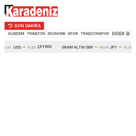
SON DAKİKA
DİĞER
GÜNDEM
TRABZON
EKONOMİ
SPOR
TRABZONSPOR
TEKNOLOJİ
ÇEYREK
USD
GRAM ALTIN
GBP
JPY
55,06
47,59
64,44
30,30
ALTIN
0,06%
6502,99
0,16%
0,06%
10647,00
0,11%
0,78%