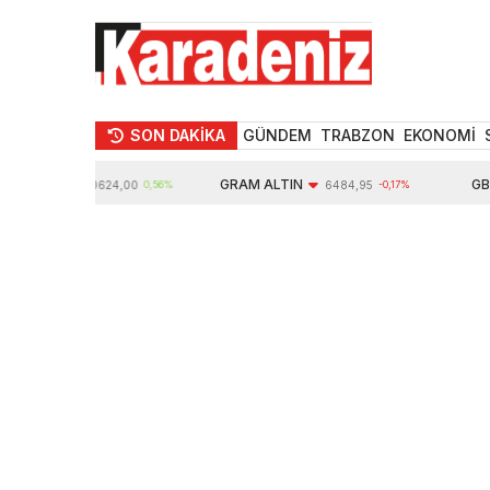
SON DAKİKA
GÜNDEM
TRABZON
EKONOMİ
TIN
GRAM ALTIN
GBP
10624,00
0,56%
6484,95
-0,17%
6