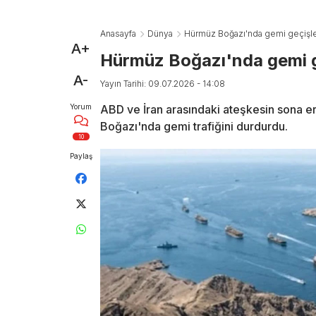
Anasayfa
Dünya
Hürmüz Boğazı'nda gemi geçişleri
A+
Hürmüz Boğazı'nda gemi geç
A-
Yayın Tarihi: 09.07.2026 - 14:08
Yorum
ABD ve İran arasındaki ateşkesin sona erm
Boğazı'nda gemi trafiğini durdurdu.
10
Paylaş