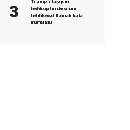
Trump'ı taşıyan
3
helikopterde ölüm
tehlikesi! Ramak kala
kurtuldu