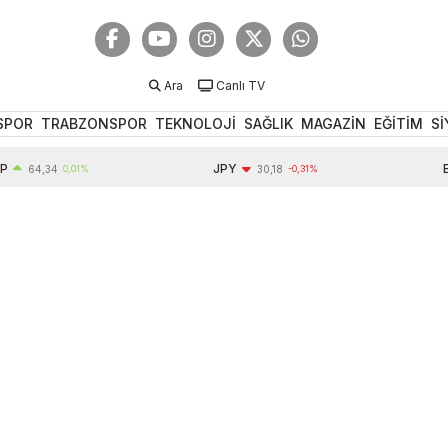
Ara
Canlı TV
SPOR
TRABZONSPOR
TEKNOLOJİ
SAĞLIK
MAGAZİN
EĞİTİM
Sİ
JPY
EUR
4,34
0,01%
30,18
-0,31%