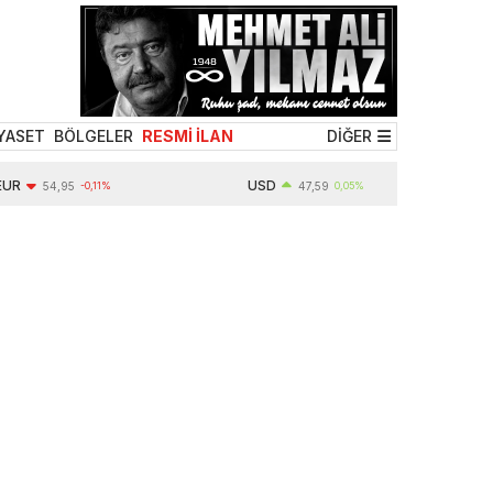
YASET
BÖLGELER
RESMİ İLAN
DİĞER
USD
54,95
-0,11%
47,59
0,05%