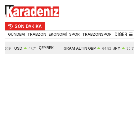
SON DAKİKA
DİĞER
GÜNDEM
TRABZON
EKONOMİ
SPOR
TRABZONSPOR
TEKNOLOJİ
ÇEYREK
USD
GRAM ALTIN
GBP
JPY
55,19
47,71
64,52
30,31
ALTIN
0,18%
6660,55
0,27%
0,39%
10903,00
2,59%
2,54%