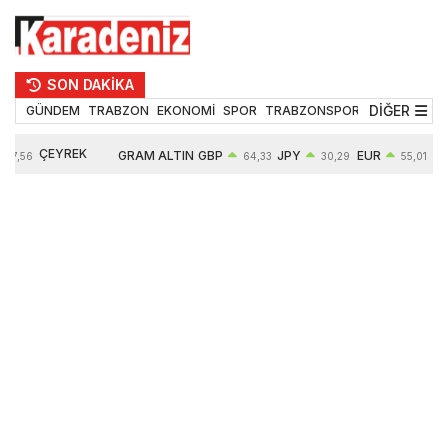
SON DAKİKA
DİĞER
GÜNDEM
TRABZON
EKONOMİ
SPOR
TRABZONSPOR
TEKNOLOJİ
ÇEYREK
GRAM ALTIN
GBP
JPY
EUR
47,56
64,33
30,29
55,01
ALTIN
6497,85
0,54%
0,45%
0,29%
10571,00
4,28%
4,27%