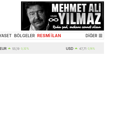
YASET
BÖLGELER
RESMİ İLAN
DİĞER
USD
55,19
0,32%
47,71
0,18%