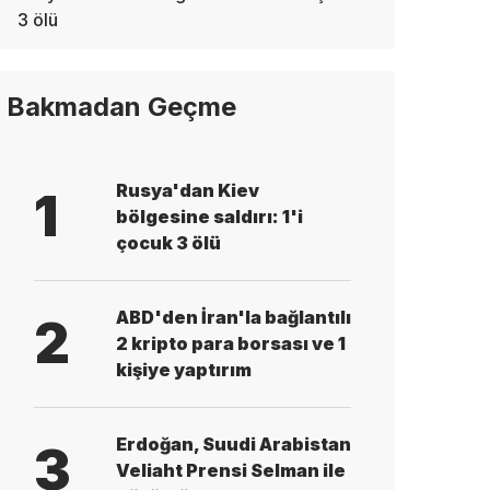
3 ölü
Bakmadan Geçme
Rusya'dan Kiev
1
bölgesine saldırı: 1'i
çocuk 3 ölü
ABD'den İran'la bağlantılı
2
2 kripto para borsası ve 1
kişiye yaptırım
Erdoğan, Suudi Arabistan
3
Veliaht Prensi Selman ile