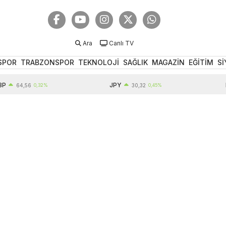
Ara
Canlı TV
SPOR
TRABZONSPOR
TEKNOLOJİ
SAĞLIK
MAGAZİN
EĞİTİM
Sİ
JPY
EUR
64,56
0,32%
30,32
0,45%