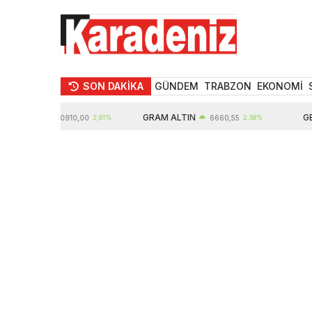
SON DAKİKA
GÜNDEM
TRABZON
EKONOMİ
LTIN
GRAM ALTIN
GBP
10910,00
2,61%
6660,55
2,59%