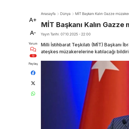
Anasayfa
Dünya
MİT Başkanı Kalın Gazze müzakere
A+
MİT Başkanı Kalın Gazze m
A-
Yayın Tarihi: 07.10.2025 - 22:00
Yorum
Milli İstihbarat Teşkilatı (MİT) Başkanı 
ateşkes müzakerelerine katılacağı bildiril
10
Paylaş