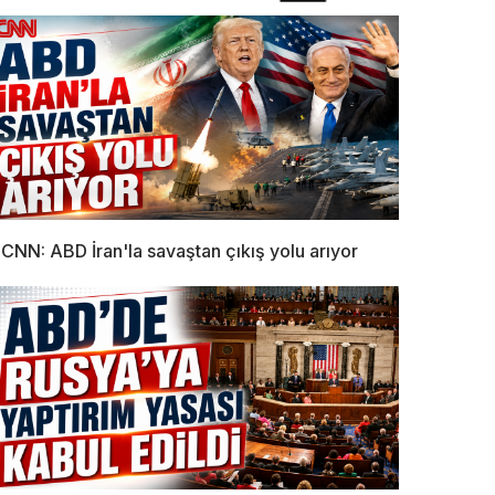
CNN: ABD İran'la savaştan çıkış yolu arıyor