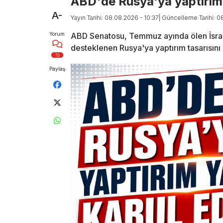
ABD'de Rusya'ya yaptırım t
A-
Yayın Tarihi: 08.08.2026 - 10:37
| Güncelleme Tarihi: 0
Yorum
ABD Senatosu, Temmuz ayında ölen İsrai
desteklenen Rusya'ya yaptırım tasarısını 
10
Paylaş