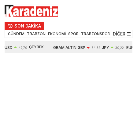
SON DAKİKA
DİĞER
GÜNDEM
TRABZON
EKONOMİ
SPOR
TRABZONSPOR
TEKNOLOJİ
ÇEYREK
USD
GRAM ALTIN
GBP
JPY
EUR
47,70
64,32
30,22
ALTIN
0,17%
6616,46
-0,05%
0,10%
0,03%
10813,00
1,91%
1,69%