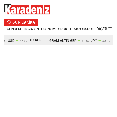
SON DAKİKA
DİĞER
GÜNDEM
TRABZON
EKONOMİ
SPOR
TRABZONSPOR
TEKNOLOJİ
ÇEYREK
USD
GRAM ALTIN
GBP
JPY
,19
47,70
64,63
30,40
ALTIN
0,15%
6663,64
0,44%
0,70%
10914,00
2,63%
2,64%