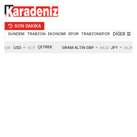
SON DAKİKA
DİĞER
GÜNDEM
TRABZON
EKONOMİ
SPOR
TRABZONSPOR
TEKNOLOJİ
ÇEYREK
USD
GRAM ALTIN
GBP
JPY
55,19
47,71
64,52
30,31
ALTIN
0,18%
6660,55
0,27%
0,39%
10903,00
2,59%
2,54%