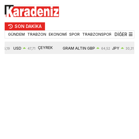
SON DAKİKA
DİĞER
GÜNDEM
TRABZON
EKONOMİ
SPOR
TRABZONSPOR
TEKNOLOJİ
ÇEYREK
USD
GRAM ALTIN
GBP
JPY
55,19
47,71
64,52
30,31
ALTIN
0,18%
6660,55
0,27%
0,39%
10903,00
2,59%
2,54%