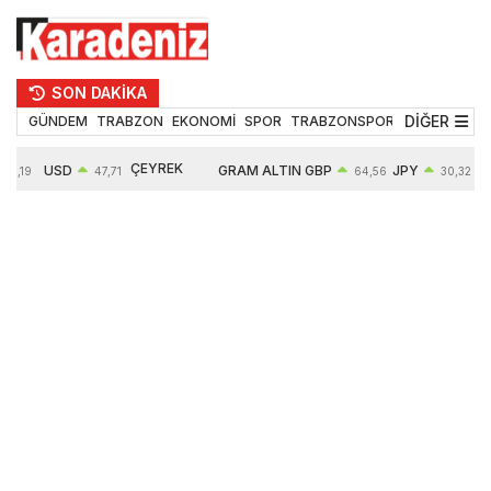
SON DAKİKA
DİĞER
GÜNDEM
TRABZON
EKONOMİ
SPOR
TRABZONSPOR
TEKNOLOJİ
ÇEYREK
USD
GRAM ALTIN
GBP
JPY
55,19
47,71
64,56
30,32
ALTIN
0,18%
6660,55
0,32%
0,45%
10910,00
2,59%
2,61%