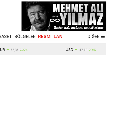
YASET
BÖLGELER
RESMİ İLAN
DİĞER
USD
55,18
0,30%
47,70
0,16%