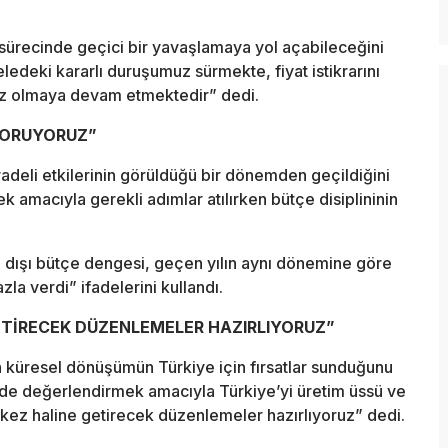
 sürecinde geçici bir yavaşlamaya yol açabileceğini
deki kararlı duruşumuz sürmekte, fiyat istikrarını
miz olmaya devam etmektedir” dedi.
KORUYORUZ”
deli etkilerinin görüldüğü bir dönemden geçildiğini
 amacıyla gerekli adımlar atılırken bütçe disiplininin
iz dışı bütçe dengesi, geçen yılın aynı dönemine göre
la verdi” ifadelerini kullandı.
GETİRECEK DÜZENLEMELER HAZIRLIYORUZ”
n küresel dönüşümün Türkiye için fırsatlar sunduğunu
kilde değerlendirmek amacıyla Türkiye’yi üretim üssü ve
erkez haline getirecek düzenlemeler hazırlıyoruz” dedi.