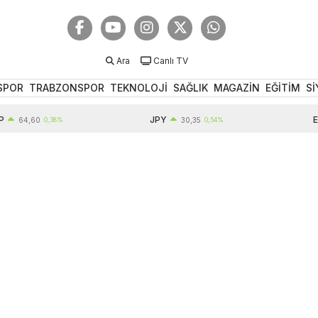
Ara
Canlı TV
SPOR
TRABZONSPOR
TEKNOLOJİ
SAĞLIK
MAGAZİN
EĞİTİM
Sİ
JPY
EUR
4,60
0,38%
30,35
0,54%