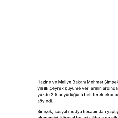
Hazine ve Maliye Bakanı Mehmet Şimşek, 
yılı ilk çeyrek büyüme verilerinin ardınd
yüzde 2,5 büyüdüğünü belirterek ekonom
söyledi.
Şimşek, sosyal medya hesabından yaptığı
ekonomisi, küresel belirsizliklerin de etki