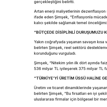
gerçekleştiğini belirtti.
Artan enerji maliyetlerinin dezenflasyon
ifade eden Şimşek, “Enflasyonla mücadele
kalıcı şekilde sağlamak temel önceliği
“BÜTÇEDE DİSİPLİNLİ DURUŞUMUZU 
Yakın coğrafyada yaşanan savaşın kısa va
belirten Şimşek, reel sektörü desteklemek
korunduğunu vurguladı.
Şimşek, “Nitekim yılın ilk dört ayında fa
536 milyar TL iyileşerek 375 milyar TL faz
“TÜRKİYE’Yİ ÜRETİM ÜSSÜ HALİNE 
Üretim ve ticaret dinamiklerinde yaşana
belirten Şimşek, “Bu fırsatları en iyi şe
uluslararası firmalar için bölgesel bir m