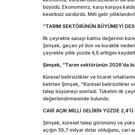
büyüdü. Ekonomimiz, karşı karşıya kaldı
kesintisiz sürdürdü. Milli gelir yıllıklandır
“TARIM SEKTÖRÜNÜN BÜYÜMEYİ DES
İlk çeyrekte sanayi katma değerinin küres
Şimşek, geçen yıl don ve kuraklık neden
çeyrekte yıllık yüzde 4,6 arttığını kaydett
Şimşek, “Tarım sektörünün 2026’da bü
Küresel belirsizlikler ve ticaret ortakla
belirten Şimşek, “Küresel belirsizlikler v
talep büyümeyi sınırladı. Tüketim ilk çeyr
değerlendirmesinde bulundu.
CARİ AÇIK MİLLİ GELİRİN YÜZDE 2,4’Ü
Şimşek, küresel talep görünümü ve yüksek 
açığın 39,7 milyar dolar olduğunu, cari a