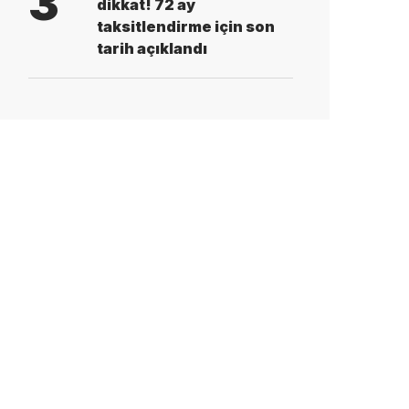
3
dikkat! 72 ay
taksitlendirme için son
tarih açıklandı