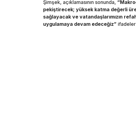
Şimşek, açıklamasının sonunda,
“Makroe
pekiştirecek; yüksek katma değerli ür
sağlayacak ve vatandaşlarımızın refah s
uygulamaya devam edeceğiz”
ifadeleri