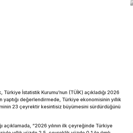
Türkiye İstatistik Kurumu’nun (TÜİK) açıkladığı 2026
an yaptığı değerlendirmede, Türkiye ekonomisinin yıllık
inin 23 çeyrektir kesintisiz büyümesini sürdürdüğünü
 açıklamada, “2026 yılının ilk çeyreğinde Türkiye
siyle yıllık yüzde 2,5, çeyreklik yüzde 0,1 ile ılımlı