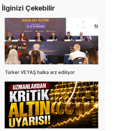
İlginizi Çekebilir
Türker VEYAŞ halka arz ediliyor