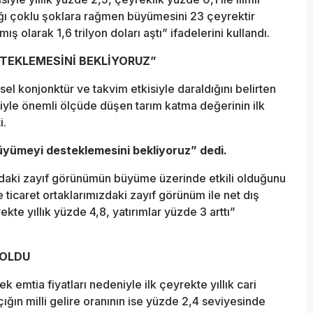
ğı çoklu şoklara rağmen büyümesini 23 çeyrektir
ılmış olarak 1,6 trilyon doları aştı” ifadelerini kullandı.
TEKLEMESİNİ BEKLİYORUZ”
el konjonktür ve takvim etkisiyle daraldığını belirten
iyle önemli ölçüde düşen tarım katma değerinin ilk
i.
yümeyi desteklemesini bekliyoruz” dedi.
rındaki zayıf görünümün büyüme üzerinde etkili olduğunu
e ticaret ortaklarımızdaki zayıf görünüm ile net dış
ekte yıllık yüzde 4,8, yatırımlar yüzde 3 arttı”
 OLDU
emtia fiyatları nedeniyle ilk çeyrekte yıllık cari
çığın milli gelire oranının ise yüzde 2,4 seviyesinde