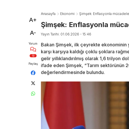
Anasayfa
Ekonomi
Şimşek: Enflasyonla mücadele
A+
Şimşek: Enflasyonla müca
A-
Yayın Tarihi: 01.06.2026 - 15:46
Yorum
Bakan Şimşek, ilk çeyrekte ekonominin y
karşı karşıya kaldığı çoklu şoklara rağme
10
gelir yıllıklandırılmış olarak 1,6 trilyon d
Paylaş
ifade eden Şimşek, “Tarım sektörünün 
değerlendirmesinde bulundu.