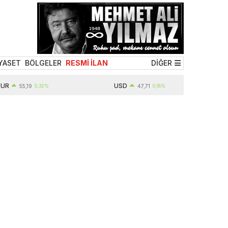
YASET
BÖLGELER
RESMİ İLAN
DİĞER
USD
55,19
0,32%
47,71
0,18%