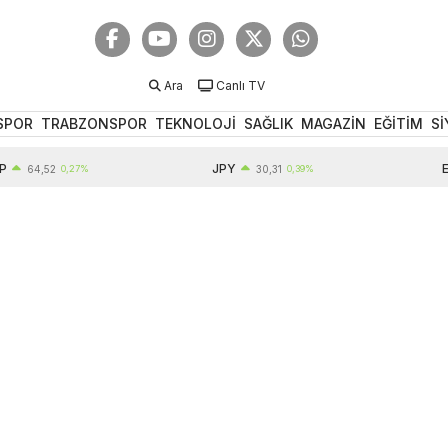
Ara
Canlı TV
SPOR
TRABZONSPOR
TEKNOLOJİ
SAĞLIK
MAGAZİN
EĞİTİM
Sİ
JPY
EUR
4,52
0,27%
30,31
0,39%