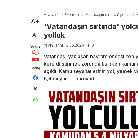
Anasayfa
Ekonomi
'Vatandaşın sırtında' yolculuk:
A+
'Vatandaşın sırtında' yolc
yolluk
A-
Yayın Tarihi: 12.05.2026 - 11:01
Yorum
Vatandaş, yaklaşan bayram öncesi cep yak
10
kere düşünmek zorunda kalırken kamunun y
Paylaş
açıldı. Kamu seyahatlerinin yol, yemek v
5,4 milyar TL harcandı.