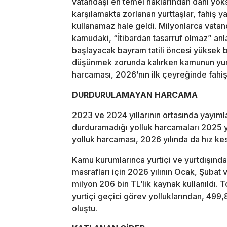
vatandaşı en temel haklarından dahi yoksu
karşılamakta zorlanan yurttaşlar, fahiş ya
kullanamaz hale geldi. Milyonlarca vat
kamudaki, “İtibardan tasarruf olmaz” anla
başlayacak bayram tatili öncesi yüksek bi
düşünmek zorunda kalırken kamunun yurtiç
harcaması, 2026’nın ilk çeyreğinde fahiş
DURDURULAMAYAN HARCAMA
2023 ve 2024 yıllarının ortasında yayıml
durduramadığı yolluk harcamaları 2025 y
yolluk harcaması, 2026 yılında da hız ke
Kamu kurumlarınca yurtiçi ve yurtdışınd
masrafları için 2026 yılının Ocak, Şubat 
milyon 206 bin TL’lik kaynak kullanıldı. T
yurtiçi geçici görev yolluklarından, 499,8
oluştu.