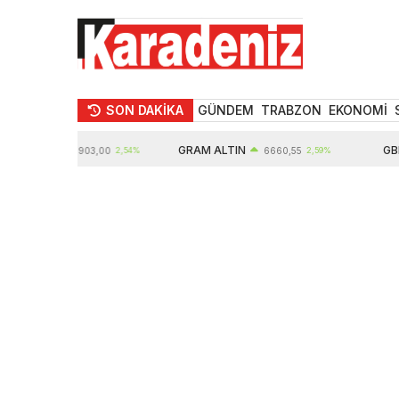
SON DAKİKA
GÜNDEM
TRABZON
EKONOMİ
LTIN
GRAM ALTIN
GBP
10903,00
2,54%
6660,55
2,59%
6