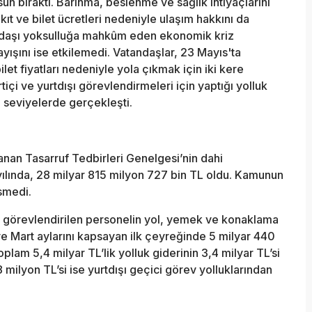
n bıraktı. Barınma, beslenme ve sağlık ihtiyaçlarını
kıt ve bilet ücretleri nedeniyle ulaşım hakkını da
andaşı yoksulluğa mahkûm eden ekonomik kriz
yışını ise etkilemedi. Vatandaşlar, 23 Mayıs'ta
let fiyatları nedeniyle yola çıkmak için iki kere
i ve yurtdışı görevlendirmeleri için yaptığı yolluk
 seviyelerde gerçekleşti.
anan Tasarruf Tedbirleri Genelgesi’nin dahi
ılında, 28 milyar 815 milyon 727 bin TL oldu. Kamunun
smedi.
a görevlendirilen personelin yol, yemek ve konaklama
ve Mart aylarını kapsayan ilk çeyreğinde 5 milyar 440
oplam 5,4 milyar TL’lik yolluk giderinin 3,4 milyar TL’si
 milyon TL’si ise yurtdışı geçici görev yolluklarından