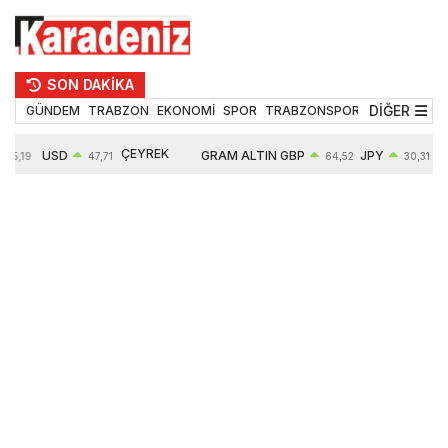
SON DAKİKA
DİĞER
GÜNDEM
TRABZON
EKONOMİ
SPOR
TRABZONSPOR
TEKNOLOJİ
ÇEYREK
USD
GRAM ALTIN
GBP
JPY
55,19
47,71
64,52
30,31
ALTIN
0,18%
6660,55
0,27%
0,39%
10903,00
2,59%
2,54%